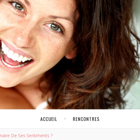
e coeur battre. Trouvez votre moitié sur Cafedunet.
Ouv
ACCUEIL
RENCONTRES
naire De Ses Sentiments ?