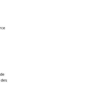
orce
nde
r des