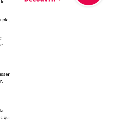
 le
uple,
e
ne
isser
r.
la
c qui