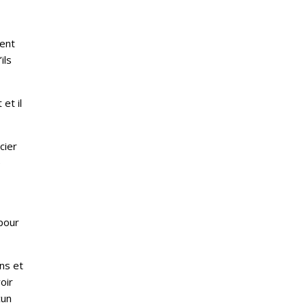
ient
ils
et il
cier
e
 pour
ns et
oir
cun