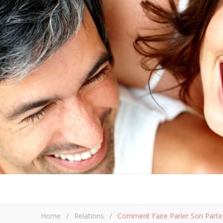
Faites votr
Home
/
Relations
/
Comment Faire Parler Son Parte