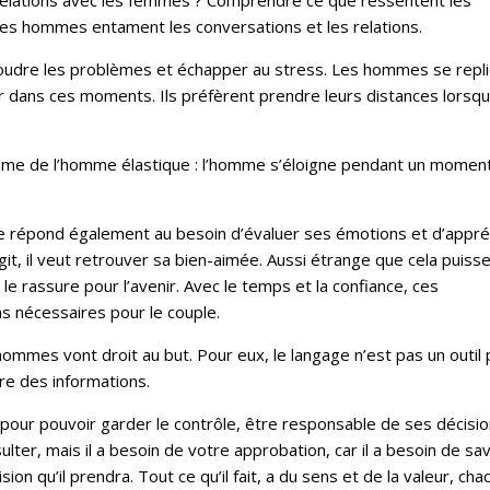
lations avec les femmes ? Comprendre ce que ressentent les
les hommes entament les conversations et les relations.
soudre les problèmes et échapper au stress. Les hommes se repl
dans ces moments. Ils préfèrent prendre leurs distances lorsqu’
ome de l’homme élastique : l’homme s’éloigne pendant un moment 
le répond également au besoin d’évaluer ses émotions et d’appré
t, il veut retrouver sa bien-aimée. Aussi étrange que cela puiss
 le rassure pour l’avenir. Avec le temps et la confiance, ces
s nécessaires pour le couple.
ommes vont droit au but. Pour eux, le langage n’est pas un outil
re des informations.
our pouvoir garder le contrôle, être responsable de ses décisio
ulter, mais il a besoin de votre approbation, car il a besoin de sav
ion qu’il prendra. Tout ce qu’il fait, a du sens et de la valeur, cha