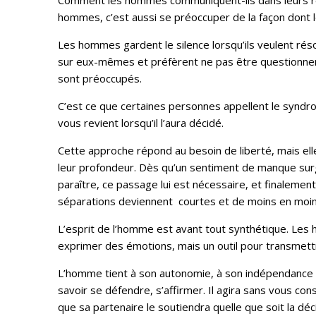
Comment les hommes communiquent-ils dans leurs re
hommes, c’est aussi se préoccuper de la façon dont 
Les hommes gardent le silence lorsqu’ils veulent ré
sur eux-mêmes et préfèrent ne pas être questionner 
sont préoccupés.
C’est ce que certaines personnes appellent le syndr
vous revient lorsqu’il l’aura décidé.
Cette approche répond au besoin de liberté, mais el
leur profondeur. Dès qu’un sentiment de manque surgi
paraître, ce passage lui est nécessaire, et finalement
séparations deviennent courtes et de moins en moin
L’esprit de l’homme est avant tout synthétique. Les h
exprimer des émotions, mais un outil pour transmett
L’homme tient à son autonomie, à son indépendance p
savoir se défendre, s’affirmer. Il agira sans vous cons
que sa partenaire le soutiendra quelle que soit la décis